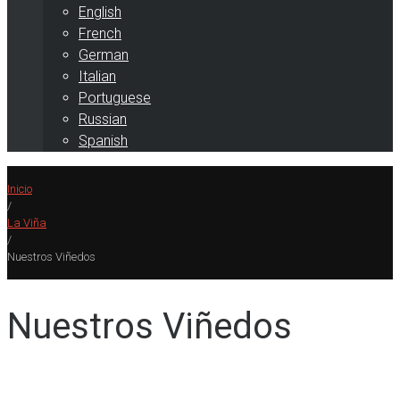
English
French
German
Italian
Portuguese
Russian
Spanish
Inicio
/
La Viña
/
Nuestros Viñedos
Nuestros Viñedos