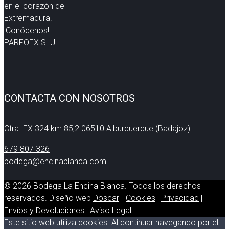
en el corazón de
Extremadura.
¡Conócenos!
PARFOEX SLU
CONTACTA CON NOSOTROS
Ctra. EX 324 km 85,2 06510 Alburquerque (Badajoz)
679 807 326
bodega@encinablanca.com
© 2026 Bodega La Encina Blanca. Todos los derechos
reservados. Diseño web
Doscar
-
Cookies
|
Privacidad
|
Envíos y Devoluciones
|
Aviso Legal
Este sitio web utiliza cookies. Al continuar navegando por el