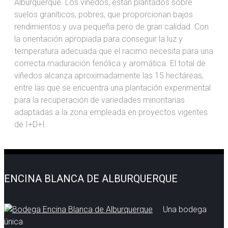
Alburquerque. Los viñedos, están plantados sobre
suelos graníticos, pobres, que proporcionan bajos
rendimientos y uva pequeña pero de gran calidad. Con
la orientación apropiada para conseguir la luz y
temperatura adecuada que el racimo necesita para una
correcta maduración fenólica y aromática. El total de
viñedos alcanza aproximadamente las 15 hectáreas,
entre las que se encuentra una plantación experimental
para la recuperación de variedades minoritarias
adaptadas a la zona empleada en proyectos vigentes
de I+D+I.
ENCINA BLANCA DE ALBURQUERQUE
Una bodega
única