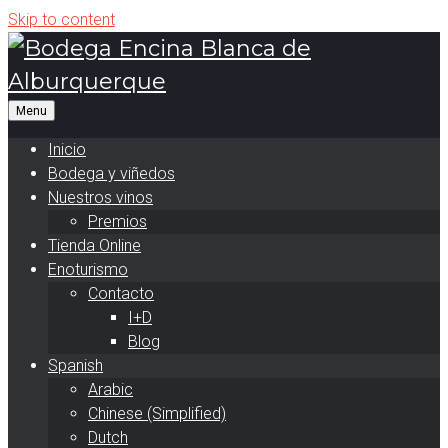
Skip to content
Inicio
Bodega y viñedos
Nuestros vinos
Premios
Tienda Online
Enoturismo
Contacto
I+D
Blog
Spanish
Arabic
Chinese (Simplified)
Dutch