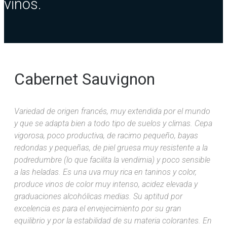
vinos.
Cabernet Sauvignon
Variedad de origen francés, muy extendida por el mundo
y que se adapta bien a todo tipo de suelos y climas. Cepa
vigorosa, poco productiva, de racimo pequeño, bayas
redondas y pequeñas, de piel gruesa muy resistente a la
podredumbre (lo que facilita la vendimia) y poco sensible
a las heladas. Es una uva muy rica en taninos y color,
produce vinos de color muy intenso, acidez elevada y
graduaciones alcohólicas medias.
Su aptitud por
excelencia es para el envejecimiento por su gran
equilibrio y por la estabilidad de su materia colorantes. En