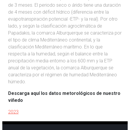
de 3 meses. El periodo seco o árido tiene una duración
de 4 meses con déficit hídrico (diferencia entre la
evapotranspiración potencial -ETP- y la real). Por otro
lado, y según la clasificación agroclimática de
Papadakis, la comarca Alburquerque se caracteriza por
el tipo de clima Mediterráneo continental, y la
clasificación Mediterráneo marítimo. En lo que
respecta a la humedad, según el balance entre la
precipitación media entorno a los 600 mm y la ETP
anual de la vegetación, la comarca Alburquerque se
caracteriza por el régimen de humedad Mediterráneo
húmedo.
Descarga aquí los datos metorológicos de nuestro
viñedo
2023