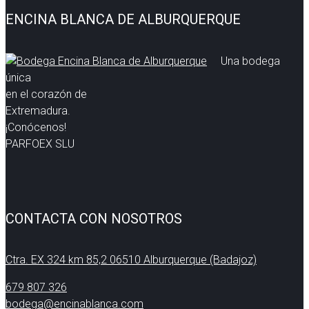
ENCINA BLANCA DE ALBURQUERQUE
Una bodega
única
en el corazón de
Extremadura.
¡Conócenos!
PARFOEX SLU
CONTACTA CON NOSOTROS
Ctra. EX 324 km 85,2 06510 Alburquerque (Badajoz)
679 807 326
bodega@encinablanca.com