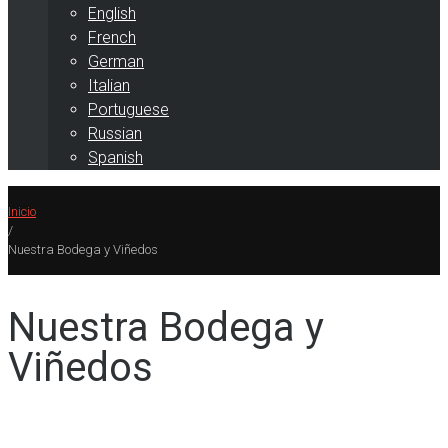
English
French
German
Italian
Portuguese
Russian
Spanish
Inicio
/
Nuestra Bodega y Viñedos
Nuestra Bodega y
Viñedos