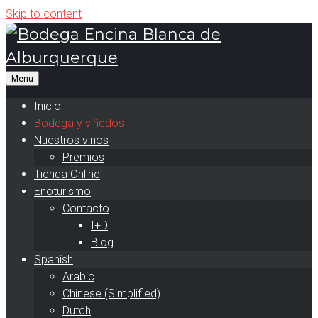
Skip to content
Inicio
Bodega y viñedos
Nuestros vinos
Premios
Tienda Online
Enoturismo
Contacto
I+D
Blog
Spanish
Arabic
Chinese (Simplified)
Dutch