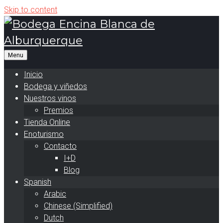
Skip to content
Inicio
Bodega y viñedos
Nuestros vinos
Premios
Tienda Online
Enoturismo
Contacto
I+D
Blog
Spanish
Arabic
Chinese (Simplified)
Dutch