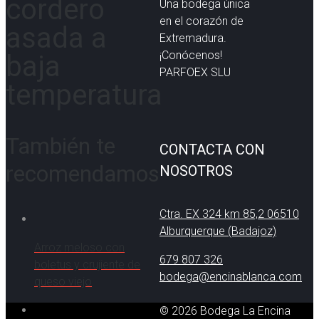
cordero
Una bodega única
en el corazón de
asada a
Extremadura.
¡Conócenos!
baja
PARFOEX SLU
temperatura
También te
CONTACTA CON
recomendamos
NOSOTROS
Ctra. EX 324 km 85,2 06510
Alburquerque (Badajoz)
Arroz meloso con
679 807 326
boletus y crujiente de
bodega@encinablanca.com
queso viejo
© 2026 Bodega La Encina