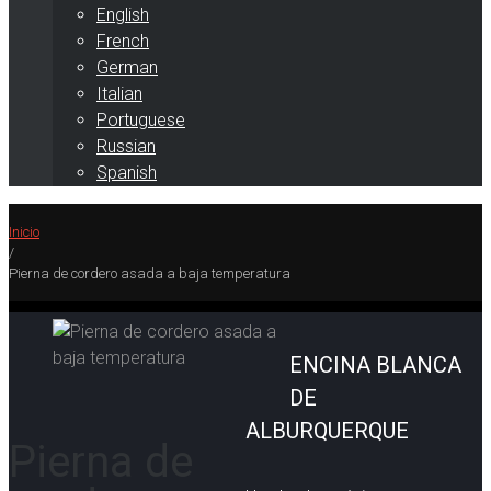
English
French
German
Italian
Portuguese
Russian
Spanish
Inicio
/
Pierna de cordero asada a baja temperatura
ENCINA BLANCA
DE
ALBURQUERQUE
Pierna de